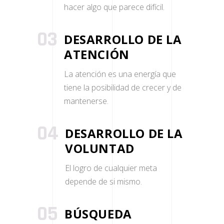
hacer algo que parece difícil.
03
DESARROLLO DE LA
ATENCIÓN
La atención es una energía que
tiene la posibilidad de crecer y de
mantenerse.
04
DESARROLLO DE LA
VOLUNTAD
El logro de cualquier meta
depende de si mismo.
05
BÚSQUEDA