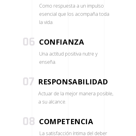
Como respuesta a un impulso
esencial que los acompaña toda
la vida.
06
CONFIANZA
Una actitud positiva nutre y
enseña.
07
RESPONSABILIDAD
Actuar de la mejor manera posible,
a su alcance.
08
COMPETENCIA
La satisfacción íntima del deber