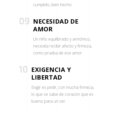
cumplido, bien hecho.
09
NECESIDAD DE
AMOR
Un niño equilibrado y armónico,
necesita recibir afecto y firmeza,
como prueba de ese amor.
10
EXIGENCIA Y
LIBERTAD
Exigir es pedir, con mucha firmeza,
lo que se sabe de corazón que es
bueno para un ser.