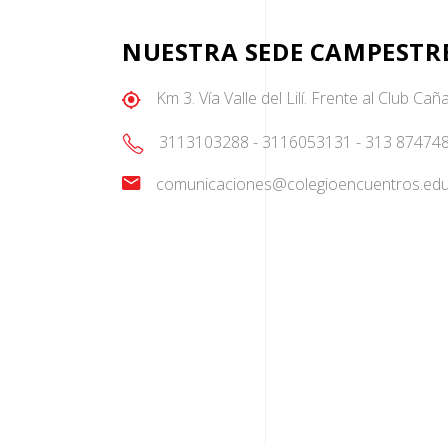
NUESTRA SEDE CAMPESTR
Km 3. Vía Valle del Lilí. Frente al Club Ca
3113103288 - 3116053131 - 313 87474
comunicaciones@colegioencuentros.edu