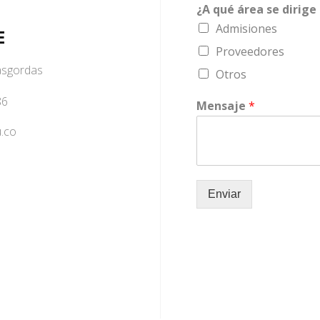
¿A qué área se dirige
Admisiones
E
Proveedores
ñasgordas
Otros
86
Mensaje
*
.co
Enviar