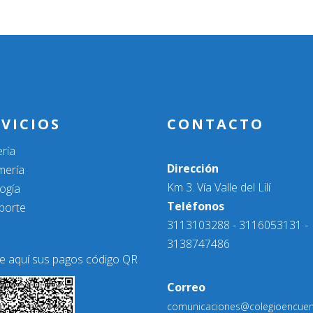
VICIOS
CONTACTO
ría
Dirección
mería
Km 3. Vía Valle del Lilí
ogía
Teléfonos
porte
3113103288 - 3116053131 -
3138747486
ce aquí sus pagos código QR
Correo
comunicaciones@colegioencuen