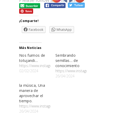
¡Comparte!
Facebook
WhatsApp
Más Noticias
Nos fuimos de
Sembrando
totujandi…
semillas… de
https://www.instagram.com/p/C22ueAtg6s3/
conocimiento
02/02/2024
https://www.instagram.com/p/C5rB
26/04/2024
la música, Una
manera de
aprovechar el
tiempo.
https://www.instagram.com/p/C5mIkulAPM1/
26/04/2024