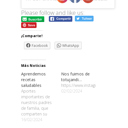
Please follow and like us:
¡Comparte!
Facebook
WhatsApp
Más Noticias
Aprendemos
Nos fuimos de
recetas
totujandi…
saludables
https://www.instagram.com/p/C22u
Aportes
02/02/2024
importantes de
nuestros padres
de familia, que
comparten su
experticia con
16/02/2024
nuestros niños. A